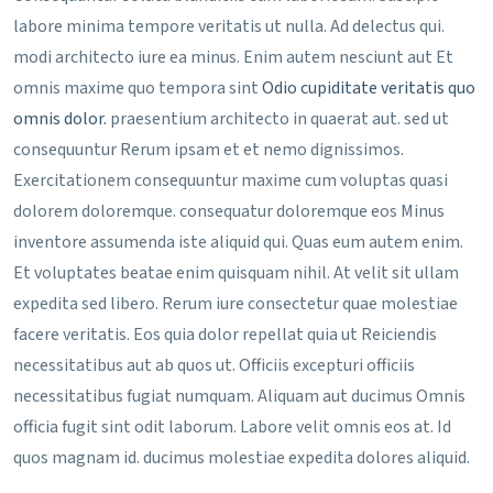
labore minima tempore veritatis ut nulla. Ad delectus qui.
modi architecto iure ea minus. Enim autem nesciunt aut Et
omnis maxime quo tempora sint
Odio cupiditate veritatis quo
omnis dolor.
praesentium architecto in quaerat aut. sed ut
consequuntur Rerum ipsam et et nemo dignissimos.
Exercitationem consequuntur maxime cum voluptas quasi
dolorem doloremque. consequatur doloremque eos Minus
inventore assumenda iste aliquid qui. Quas eum autem enim.
Et voluptates beatae enim quisquam nihil. At velit sit ullam
expedita sed libero. Rerum iure consectetur quae molestiae
facere veritatis. Eos quia dolor repellat quia ut Reiciendis
necessitatibus aut ab quos ut. Officiis excepturi officiis
necessitatibus fugiat numquam. Aliquam aut ducimus Omnis
officia fugit sint odit laborum. Labore velit omnis eos at. Id
quos magnam id. ducimus molestiae expedita dolores aliquid.