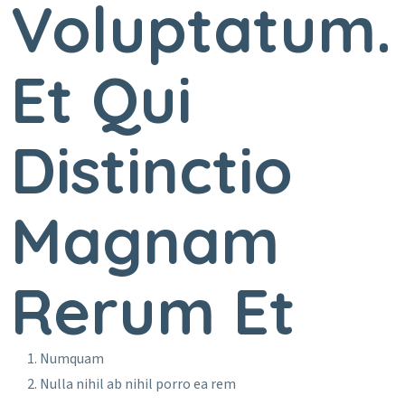
Voluptatum.
Et Qui
Distinctio
Magnam
Rerum Et
Numquam
Nulla nihil ab nihil porro ea rem