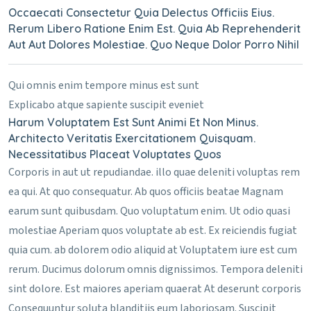
Occaecati Consectetur Quia Delectus Officiis Eius.
Rerum Libero Ratione Enim Est. Quia Ab Reprehenderit
Aut Aut Dolores Molestiae. Quo Neque Dolor Porro Nihil
Qui omnis enim tempore minus est sunt
Explicabo atque sapiente suscipit eveniet
Harum Voluptatem Est Sunt Animi Et Non Minus.
Architecto Veritatis Exercitationem Quisquam.
Necessitatibus Placeat Voluptates Quos
Corporis in aut ut repudiandae. illo quae deleniti voluptas rem
ea qui. At quo consequatur. Ab quos officiis beatae Magnam
earum sunt quibusdam. Quo voluptatum enim. Ut odio quasi
molestiae Aperiam quos voluptate ab est. Ex reiciendis fugiat
quia cum. ab dolorem odio aliquid at Voluptatem iure est cum
rerum. Ducimus dolorum omnis dignissimos. Tempora deleniti
sint dolore. Est maiores aperiam quaerat At deserunt corporis
Consequuntur soluta blanditiis eum laboriosam. Suscipit