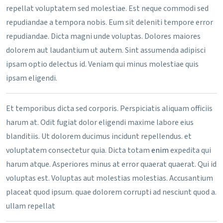
repellat voluptatem sed molestiae. Est neque commodi sed
repudiandae a tempora nobis. Eum sit deleniti tempore error
repudiandae. Dicta magni unde voluptas. Dolores maiores
dolorem aut laudantium ut autem. Sint assumenda adipisci
ipsam optio delectus id. Veniam qui minus molestiae quis
ipsam eligendi.
Et temporibus dicta sed corporis. Perspiciatis aliquam officiis
harum at. Odit fugiat dolor eligendi maxime labore eius
blanditiis. Ut dolorem ducimus incidunt repellendus. et
voluptatem consectetur quia. Dicta totam
enim
expedita qui
harum atque. Asperiores minus at error quaerat quaerat. Qui id
voluptas est. Voluptas aut molestias molestias. Accusantium
placeat quod ipsum. quae dolorem corrupti ad nesciunt quod a.
ullam repellat